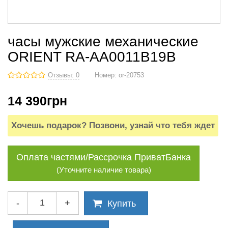
часы мужские механические
ORIENT RA-AA0011B19B
Отзывы: 0
Номер:
or-20753
14 390
грн
Хочешь подарок? Позвони, узнай что тебя ждет
Оплата частями/Рассрочка ПриватБанка
(Уточните наличие товара)
-
+
Купить