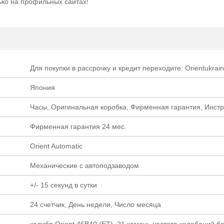
лько на профильных сайтах!
Для покупки в рассрочку и кредит переходите: Orientukrain
Япония
Часы, Оригинальная коробка, Фирменная гарантия, Инст
Фирменная гарантия 24 мес.
Orient Automatic
Механические с автоподзаводом
+/- 15 секунд в сутки
24 счетчик, День недели, Число месяца
калибр Orient 46B40 (ET), 21 камень частота колебаний б