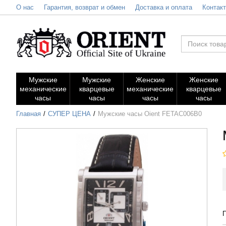
О нас
Гарантия, возврат и обмен
Доставка и оплата
Контак
Мужские
Мужские
Женские
Женские
механические
кварцевые
механические
кварцевые
часы
часы
часы
часы
Главная
СУПЕР ЦЕНА
Мужские часы Oient FETAC006B0