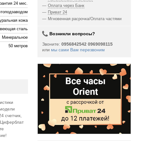
рантия 24 мес.
Оплата через Банк
втоподзаводом
Приват 24
Мгновенная расрочка/Оплата частями
уральная кожа
веющая сталь
Возникли вопросы?
Минеральное
Звоните:
0956842542 0969098115
50 метров
или
мы сами Вам перезвоним
истики
 модели
4 счетчик,
. Циферблат
те
ие!