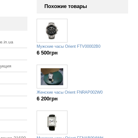
Похожие товары
e.in.ua
Мужские часы Orient FTV00002B0
6 500
грн
рукция
Женские часы Orient FNRAP002W0
6 200
грн
аланса 21600