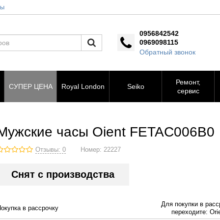
ты
0956842542
0969098115
Обратный звонок
Ремонт,
СУПЕР ЦЕНА
Royal London
Seiko
сервис
Мужские часы Oient FETAC006B0
Отзывы: 0
Номер:
22227
Снят с производства
Для покупки в расс
Покупка в рассрочку
переходите: Orie