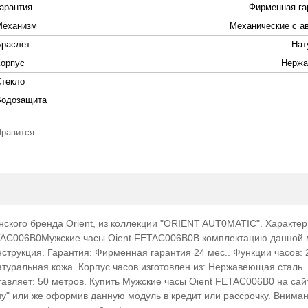
Гарантия
Фирменная га
Механизм
Механические с а
Браслет
Нат
Корпус
Нержа
Стекло
Водозащита
Нравится
кого бренда Orient, из коллекции "ORIENT AUT0MATIC". Характер
ETAC006B0Мужские часы Oient FETAC006B0В комплектацию данной
струкция. Гарантия: Фирменная гарантия 24 мес.. Функции часов: 2
атуральная кожа. Корпус часов изготовлен из: Нержавеющая сталь
тавляет: 50 метров. Купить Мужские часы Oient FETAC006B0 на сай
ину" или же оформив данную модуль в кредит или рассрочку. Вниман