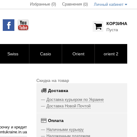
Избранные (0)
Сравнения (
)
0
Личный кабинет
КОРЗИНА
Пуста
Swiss
Casio
Orient
orient 2
Скидка на товар
Доставка
Доставка курьером по Украине
Доставка Новой Почтой
Оплата
рочку и кредит
Наличными курьеру
ntukraine.in.ua
Наложенным платежем