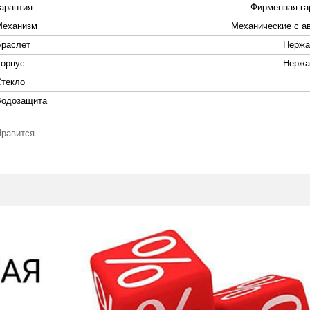
Гарантия
Фирменная га
Механизм
Механические с а
Браслет
Нержа
Корпус
Нержа
Стекло
Водозащита
Нравится