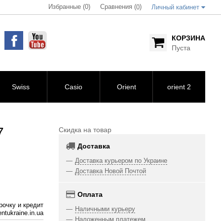
Избранные (0)
Сравнения (
)
0
Личный кабинет
КОРЗИНА
Пуста
Swiss
Casio
Orient
orient 2
7
Скидка на товар
Доставка
Доставка курьером по Украине
Доставка Новой Почтой
Оплата
рочку и кредит
Наличными курьеру
ntukraine.in.ua
Наложенным платежем