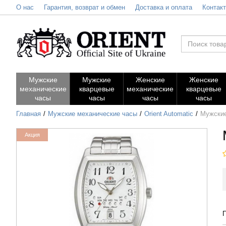
О нас
Гарантия, возврат и обмен
Доставка и оплата
Контак
Мужские
Мужские
Женские
Женские
механические
кварцевые
механические
кварцевые
часы
часы
часы
часы
Главная
Мужские механические часы
Orient Automatic
Мужские
Акция