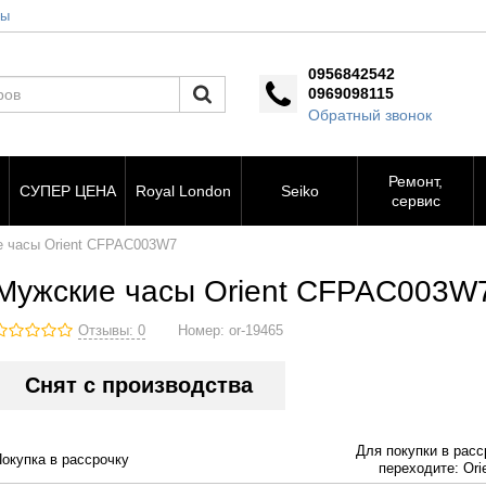
ты
0956842542
0969098115
Обратный звонок
Ремонт,
СУПЕР ЦЕНА
Royal London
Seiko
сервис
 часы Orient CFPAC003W7
Мужские часы Orient CFPAC003W
Отзывы: 0
Номер:
or-19465
Снят с производства
Для покупки в расс
Покупка в рассрочку
переходите: Orie