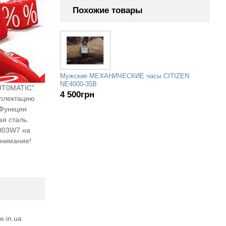
Похожие товары
Мужские МЕХАНИЧЕСКИЕ часы CITIZEN
NE4000-35B
UT0MATIC".
4 500
грн
мплектацию
 Функции
я сталь.
C003W7 на
Внимание!
e.in.ua