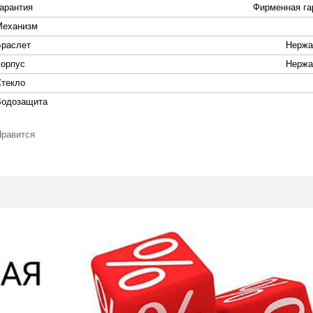
Гарантия
Фирменная га
Механизм
Браслет
Нержа
Корпус
Нержа
Стекло
Водозащита
Нравится