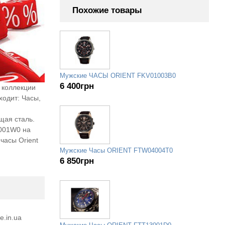
Похожие товары
Мужские ЧАСЫ ORIENT FKV01003B0
6 400
грн
 коллекции
одит: Часы,
щая сталь.
E001W0 на
часы Orient
Мужские Часы ORIENT FTW04004T0
6 850
грн
e.in.ua