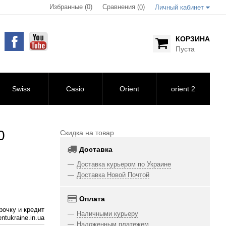
Избранные (0)
Сравнения (
)
0
Личный кабинет
КОРЗИНА
Пуста
Swiss
Casio
Orient
orient 2
0
Скидка на товар
Доставка
Доставка курьером по Украине
Доставка Новой Почтой
Оплата
рочку и кредит
Наличными курьеру
ntukraine.in.ua
Наложенным платежем