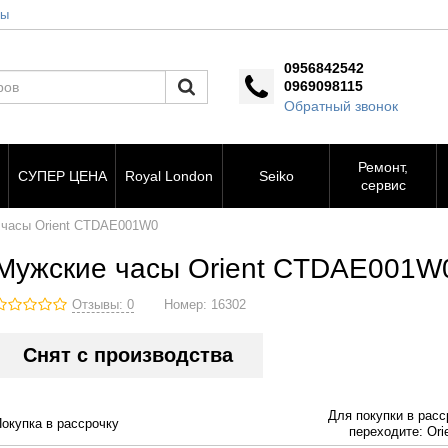
ты
0956842542
0969098115
Обратный звонок
Ремонт,
СУПЕР ЦЕНА
Royal London
Seiko
сервис
 часы Orient CTDAE001W0
Мужские часы Orient CTDAE001W
Отзывы: 0
Номер:
16302
Снят с производства
Для покупки в расс
Покупка в рассрочку
переходите: Orie