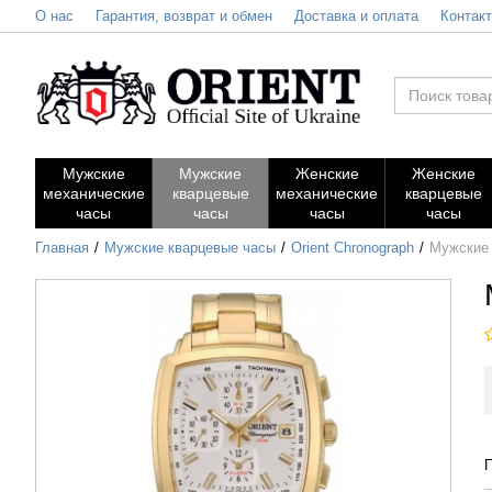
О нас
Гарантия, возврат и обмен
Доставка и оплата
Контак
Мужские
Мужские
Женские
Женские
механические
кварцевые
механические
кварцевые
часы
часы
часы
часы
Главная
Мужские кварцевые часы
Orient Chronograph
Мужские