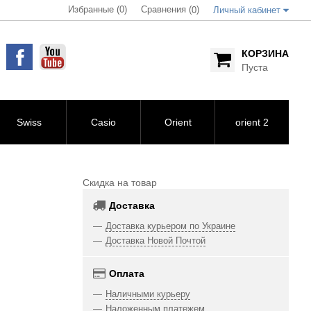
Избранные (0)
Сравнения (
)
0
Личный кабинет
КОРЗИНА
Пуста
Swiss
Casio
Orient
orient 2
Скидка на товар
Доставка
Доставка курьером по Украине
Доставка Новой Почтой
Оплата
Наличными курьеру
Наложенным платежем