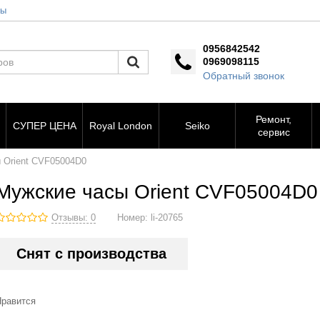
ты
0956842542
0969098115
Обратный звонок
Ремонт,
СУПЕР ЦЕНА
Royal London
Seiko
сервис
 Orient CVF05004D0
Мужские часы Orient CVF05004D0
Отзывы: 0
Номер:
li-20765
Снят с производства
Нравится