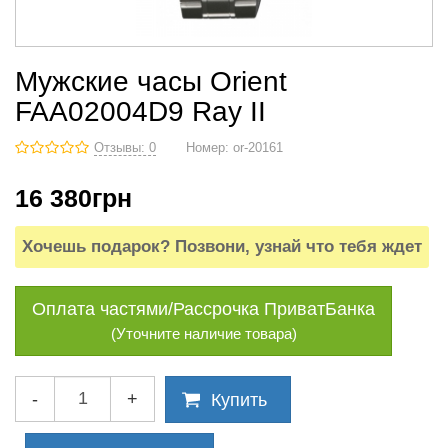
Мужские часы Orient
FAA02004D9 Ray II
Отзывы: 0
Номер:
or-20161
16 380
грн
Хочешь подарок? Позвони, узнай что тебя ждет
Оплата частями/Рассрочка ПриватБанка
(Уточните наличие товара)
-
+
Купить