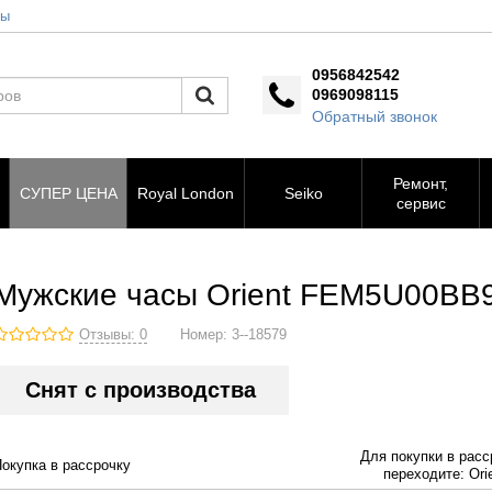
ты
0956842542
0969098115
Обратный звонок
Ремонт,
СУПЕР ЦЕНА
Royal London
Seiko
сервис
Мужские часы Orient FEM5U00BB
Отзывы: 0
Номер:
3--18579
Снят с производства
Для покупки в расс
Покупка в рассрочку
переходите: Orie