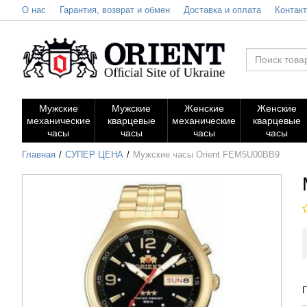
О нас
Гарантия, возврат и обмен
Доставка и оплата
Контак
Мужские
Мужские
Женские
Женские
механические
кварцевые
механические
кварцевые
часы
часы
часы
часы
Главная
СУПЕР ЦЕНА
Мужские часы Orient FEM5U00BB9