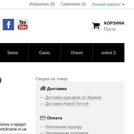
Избранные (0)
Сравнения (
)
0
Личный кабинет
КОРЗИНА
Пуста
Swiss
Casio
Orient
orient 2
9
Скидка на товар
Доставка
Доставка курьером по Украине
Доставка Новой Почтой
Оплата
рочку и кредит
Наличными курьеру
ntukraine.in.ua
Наложенным платежем