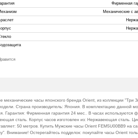
Гарантия
Фирменная га
Механизм
Механические с а
Браслет
Нержа
Корпус
Нержа
Стекло
Водозащита
Нравится
еханические часы японского бренда Orient, из коллекции "Три З
модели. Страна производитель: Япония. В комплектацию данной мо
я. Гарантия: Фирменная гарантия 24 мес.. В часах используются ф
веющая сталь. Корпус часов изготовлен из: Нержавеющая сталь. Ц
тавляет: 50 метров. Купить Мужские часы Orient FEM5U00BB9 на са
ну". Внимание! Остерегайтесь подделок: покупайте часы Orient толь