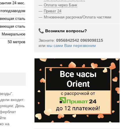
рантия 24 мес.
Оплата через Банк
втоподзаводом
Приват 24
Мгновенная расрочка/Оплата частями
веющая сталь
веющая сталь
Возникли вопросы?
Минеральное
Звоните:
0956842542 0969098115
50 метров
или
мы сами Вам перезвоним
везды".
дели входит:
ункции: День
иферблат
йте
ко на