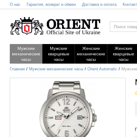
О нас
Гарантия, возврат и обмен
Доставка и оплата
Контак
Мужские
Мужские
Женские
Женские
механические
кварцевые
механические
кварцевые
часы
часы
часы
часы
Главная
Мужские механические часы
Orient Automatic
Мужски