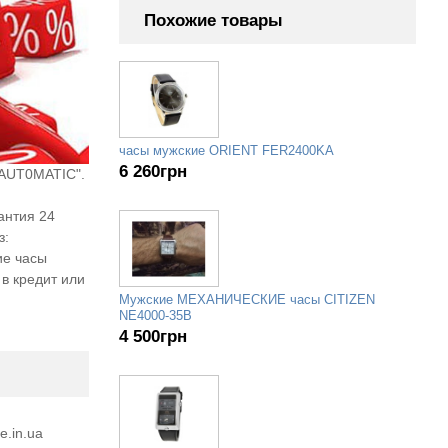
Похожие товары
часы мужские ORIENT FER2400KA
6 260
грн
 AUT0MATIC".
антия 24
з:
ие часы
в кредит или
Мужские МЕХАНИЧЕСКИЕ часы CITIZEN
NE4000-35B
4 500
грн
e.in.ua