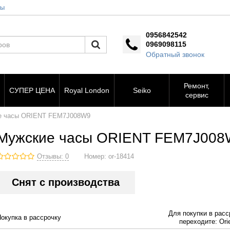
ты
0956842542
0969098115
Обратный звонок
Ремонт,
СУПЕР ЦЕНА
Royal London
Seiko
сервис
е часы ORIENT FEM7J008W9
Мужские часы ORIENT FEM7J008
Отзывы: 0
Номер:
or-18414
Снят с производства
Для покупки в расс
Покупка в рассрочку
переходите: Orie