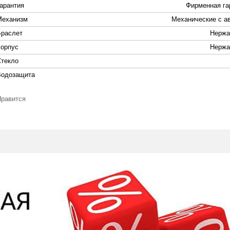
Гарантия
Фирменная га
Механизм
Механические с а
Браслет
Нержа
Корпус
Нержа
Стекло
Водозащита
Нравится