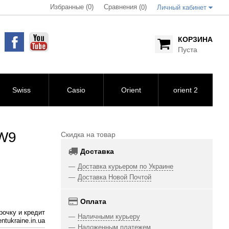
Избранные (0)
Сравнения (
)
0
Личный кабинет
КОРЗИНА
Пуста
Swiss
Casio
Orient
orient 2
W9
Скидка на товар
Доставка
Доставка курьером по Украине
Доставка Новой Почтой
Оплата
рочку и кредит
Наличными курьеру
ntukraine.in.ua
Наложенным платежем