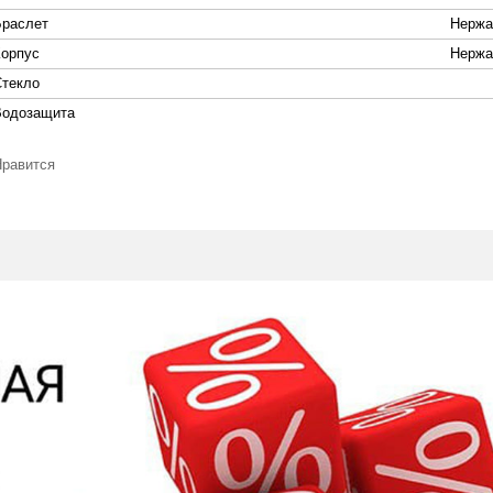
Браслет
Нержа
Корпус
Нержа
Стекло
Водозащита
Нравится