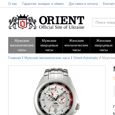
О нас
Гарантия, возврат и обмен
Доставка и оплата
Контак
Мужские
Мужские
Женские
Женские
механические
кварцевые
механические
кварцевые
часы
часы
часы
часы
Главная
Мужские механические часы
Orient Automatic
Мужские