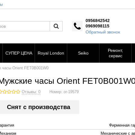
ты
0956842542
0969098115
Обратный звонок
Ремонт,
СУПЕР ЦЕНА
Royal London
Seiko
сервис
 часы Orient FET0B001W0
Мужские часы Orient FET0B001W
Отзывы: 0
Номер:
or-19579
Снят с производства
Гарантия
Фирменная га
Механизм
Механические с а