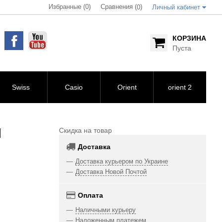
Избранные (0)
Сравнения (
)
0
Личный кабинет
КОРЗИНА
Пуста
Swiss
Casio
Orient
orient 2
H
Скидка на товар
Доставка
Доставка курьером по Украине
Доставка Новой Почтой
Оплата
Наличными курьеру
Наложенным платежем