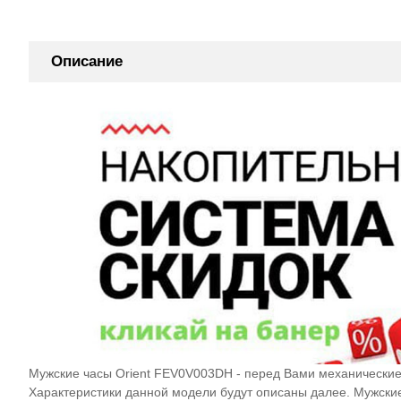
Описание
Мужские часы Orient FEV0V003DH - перед Вами механические 
Характеристики данной модели будут описаны далее. Мужск