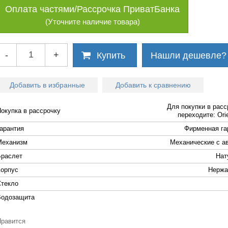
Оплата частями/Рассрочка ПриватБанка
(Уточните наличие товара)
-
+
Купить
Нашли дешевле?
Добавить в избранные
Добавить к сравнению
Для покупки в расс
Покупка в рассрочку
переходите: Orie
Гарантия
Фирменная га
Механизм
Механические с а
Браслет
Нат
Корпус
Нержа
Стекло
Водозащита
Нравится