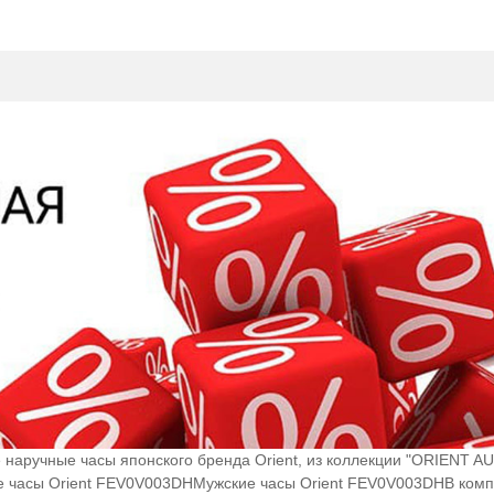
наручные часы японского бренда Orient, из коллекции "ORIENT A
ие часы Orient FEV0V003DHМужские часы Orient FEV0V003DHВ ком