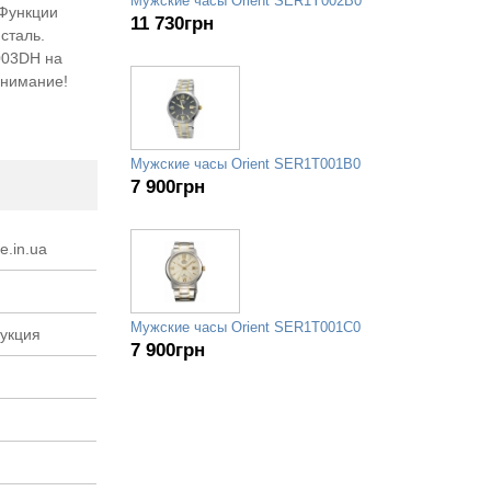
Мужские часы Orient SER1Y002B0
 Функции
11 730
грн
сталь.
003DH на
Внимание!
Мужские часы Orient SER1T001B0
7 900
грн
e.in.ua
Мужские часы Orient SER1T001C0
рукция
7 900
грн