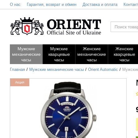
О нас
Гарантия, возврат и обмен
Доставка и оплата
Контак
Мужские
Мужские
Женские
Женские
механические
кварцевые
механические
кварцевые
часы
часы
часы
часы
Главная
Мужские механические часы
Orient Automatic
Мужские
Акция