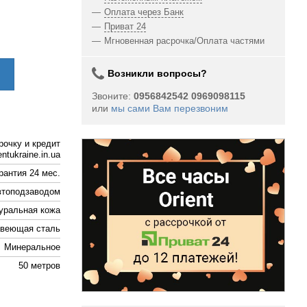
Оплата через Банк
Приват 24
Мгновенная расрочка/Оплата частями
Возникли вопросы?
Звоните:
0956842542 0969098115
или
мы сами Вам перезвоним
рочку и кредит
ntukraine.in.ua
рантия 24 мес.
втоподзаводом
уральная кожа
веющая сталь
Минеральное
50 метров