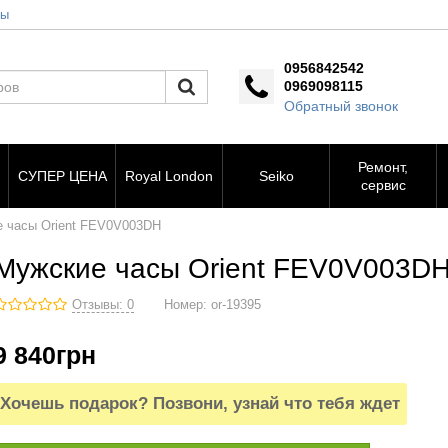
ты
0956842542
0969098115
Обратный звонок
Ремонт,
СУПЕР ЦЕНА
Royal London
Seiko
сервис
 часы Orient FEV0V003DH
Мужские часы Orient FEV0V003D
Отзывы: 0
Номер:
or-19395
9 840
грн
Хочешь подарок? Позвони, узнай что тебя ждет