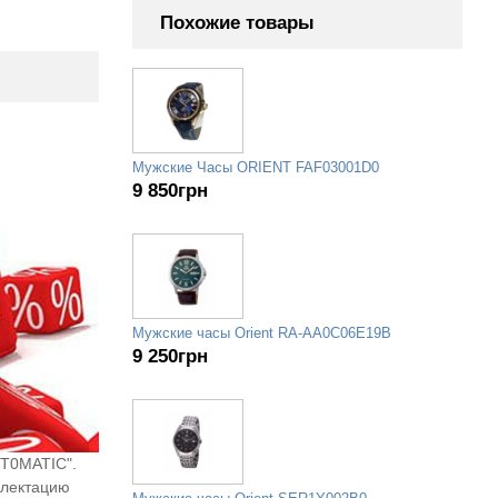
Похожие товары
Мужские Часы ORIENT FAF03001D0
9 850
грн
Мужские часы Orient RA-AA0C06E19B
9 250
грн
UT0MATIC".
плектацию