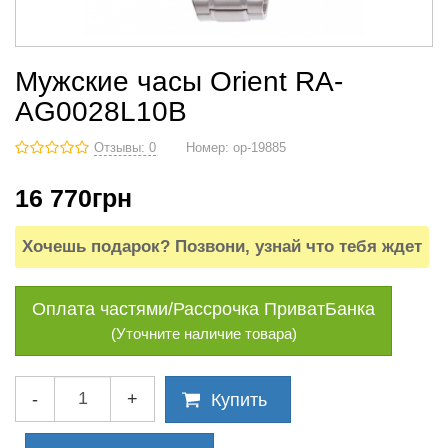
Мужские часы Orient RA-
AG0028L10B
Отзывы: 0
Номер:
op-19885
16 770
грн
Хочешь подарок? Позвони, узнай что тебя ждет
Оплата частями/Рассрочка ПриватБанка
(Уточните наличие товара)
-
+
Купить