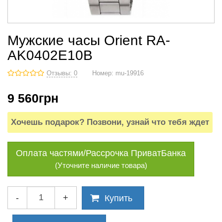
Мужские часы Orient RA-
AK0402E10B
Отзывы: 0
Номер:
mu-19916
9 560
грн
Хочешь подарок? Позвони, узнай что тебя ждет
Оплата частями/Рассрочка ПриватБанка
(Уточните наличие товара)
-
+
Купить