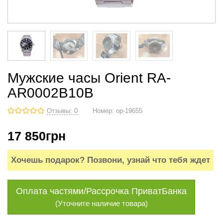
Мужские часы Orient RA-
AR0002B10B
Отзывы: 0
Номер:
op-19655
17 850
грн
Хочешь подарок? Позвони, узнай что тебя ждет
Оплата частями/Рассрочка ПриватБанка
(Уточните наличие товара)