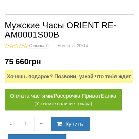
Мужские Часы ORIENT RE-
AM0001S00B
Отзывы: 0
Номер:
or-20514
75 660
грн
Хочешь подарок? Позвони, узнай что тебя ждет
Оплата частями/Рассрочка ПриватБанка
(Уточните наличие товара)
-
+
Купить