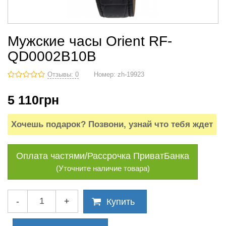
Мужские часы Orient RF-
QD0002B10B
Отзывы: 0
Номер:
zh-19923
5 110
грн
Хочешь подарок? Позвони, узнай что тебя ждет
Оплата частями/Рассрочка ПриватБанка
(Уточните наличие товара)
-
+
Купить