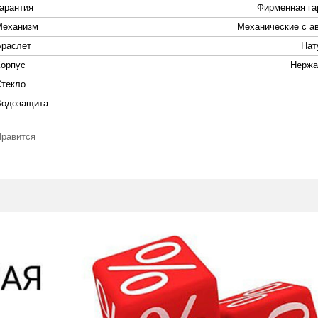
Гарантия
Фирменная га
Механизм
Механические с а
Браслет
Нат
Корпус
Нержа
Стекло
Водозащита
Нравится