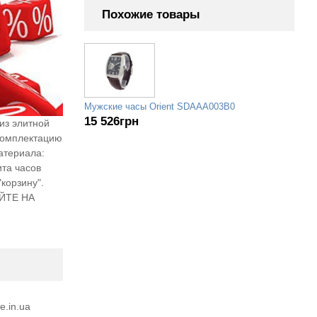
Похожие товары
Мужские часы Orient SDAAA003B0
15 526
грн
из элитной
 комплектацию
атериала:
та часов
корзину".
ЙТЕ НА
e.in.ua