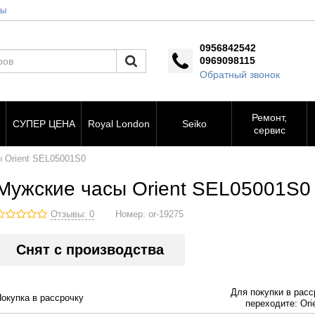
ты
0956842542
0969098115
Обратный звонок
Ремонт,
СУПЕР ЦЕНА
Royal London
Seiko
сервис
 Orient SEL05001S0
Мужские часы Orient SEL05001S0
Отзывы: 0
Номер:
or-19275
Снят с производства
Для покупки в расс
Покупка в рассрочку
переходите: Orie