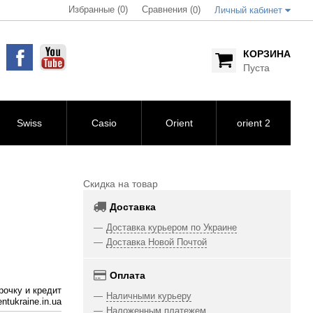
Избранные (0)
Сравнения (
)
0
Личный кабинет
КОРЗИНА
Пуста
Swiss
Casio
Orient
orient 2
Скидка на товар
Доставка
Доставка курьером по Украине
Доставка Новой Почтой
Оплата
рочку и кредит
Наличными курьеру
ntukraine.in.ua
Наложенным платежем