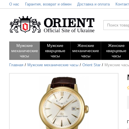
О нас
Гарантия, возврат и обмен
Доставка и оплата
Контак
Мужские
Мужские
Женские
Женские
механические
кварцевые
механические
кварцевые
часы
часы
часы
часы
Главная
Мужские механические часы
Orient Star
Мужские часы