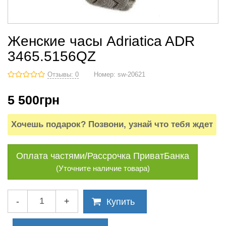
Женские часы Adriatica ADR
3465.5156QZ
Отзывы: 0
Номер:
sw-20621
5 500
грн
Хочешь подарок? Позвони, узнай что тебя ждет
Оплата частями/Рассрочка ПриватБанка
(Уточните наличие товара)
-
+
Купить