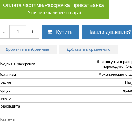
Оплата частями/Рассрочка ПриватБанка
(Уточните наличие товара)
-
+
Купить
Нашли дешевле?
Добавить в избранные
Добавить к сравнению
Для покупки в расс
Покупка в рассрочку
переходите: Orie
Механизм
Механические с а
Браслет
Нат
Корпус
Нержа
Стекло
Водозащита
Нравится