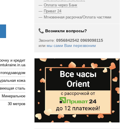
Оплата через Банк
Приват 24
Мгновенная расрочка/Оплата частями
Возникли вопросы?
Звоните:
0956842542 0969098115
или
мы сами Вам перезвоним
рочку и кредит
ntukraine.in.ua
втоподзаводом
уральная кожа
веющая сталь
Минеральное
30 метров