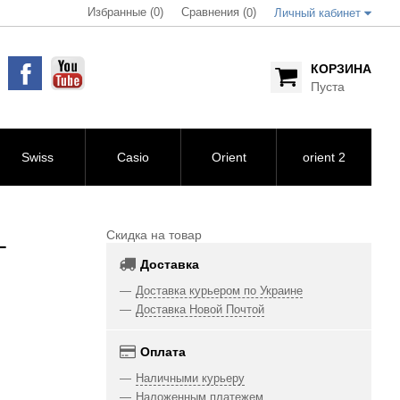
Избранные (0)
Сравнения (
)
0
Личный кабинет
КОРЗИНА
Пуста
Swiss
Casio
Orient
orient 2
L
Скидка на товар
Доставка
Доставка курьером по Украине
Доставка Новой Почтой
Оплата
Наличными курьеру
Наложенным платежем