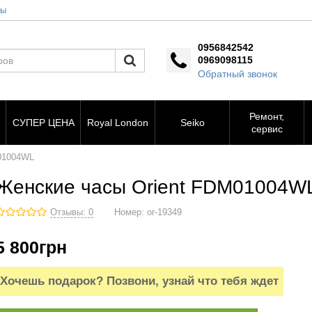
ты
0956842542
0969098115
Обратный звонок
Ремонт,
СУПЕР ЦЕНА
Royal London
Seiko
сервис
01004WL
Женские часы Orient FDM01004W
Отзывы: 0
Номер:
or-19349
5 800
грн
Хочешь подарок? Позвони, узнай что тебя ждет