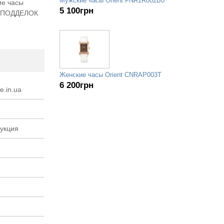
Мужские часы Orient FNR1R002B0
ие часы
5 100
грн
СЬ ПОДДЕЛОК
Женские часы Orient CNRAP003T
6 200
грн
e.in.ua
рукция