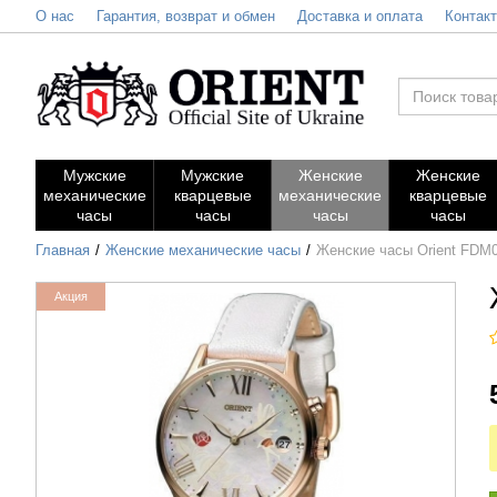
О нас
Гарантия, возврат и обмен
Доставка и оплата
Контак
Мужские
Мужские
Женские
Женские
механические
кварцевые
механические
кварцевые
часы
часы
часы
часы
Главная
Женские механические часы
Женские часы Orient FDM
Акция