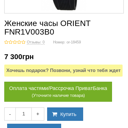
Женские часы ORIENT
FNR1V003B0
Отзывы: 0
Номер:
or-18459
7 300
грн
Хочешь подарок? Позвони, узнай что тебя ждет
Оплата частями/Рассрочка ПриватБанка
(Уточните наличие товара)
-
+
Купить