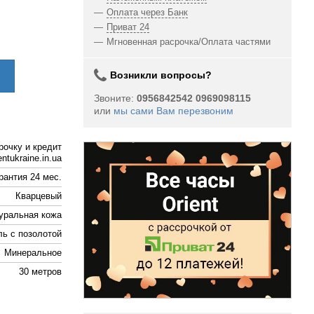
Оплата через Банк
Приват 24
Мгновенная расрочка/Оплата частями
Возникли вопросы?
Звоните:
0956842542 0969098115
или
мы сами Вам перезвоним
рочку и кредит
ntukraine.in.ua
рантия 24 мес.
Кварцевый
уральная кожа
ль с позолотой
Минеральное
30 метров