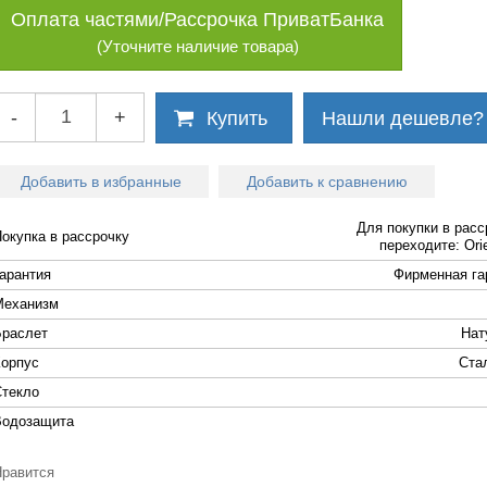
Оплата частями/Рассрочка ПриватБанка
(Уточните наличие товара)
-
+
Купить
Нашли дешевле?
Добавить в избранные
Добавить к сравнению
Для покупки в расс
Покупка в рассрочку
переходите: Orie
Гарантия
Фирменная га
Механизм
Браслет
Нат
Корпус
Cта
Стекло
Водозащита
Нравится