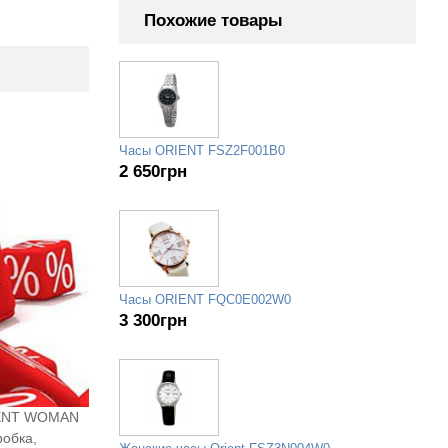
Похожие товары
Часы ORIENT FSZ2F001B0
2 650
грн
Часы ORIENT FQC0E002W0
3 300
грн
RIENT WOMAN
робка,