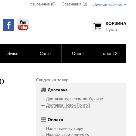
Избранные (0)
Сравнения (
)
0
Личный кабинет
КОРЗИНА
Пуста
Swiss
Casio
Orient
orient 2
0
Скидка на товар
Доставка
Доставка курьером по Украине
Доставка Новой Почтой
Оплата
Наличными курьеру
Наложенным платежем