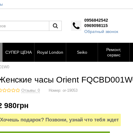
ты
0956842542
0969098115
Обратный звонок
Ремонт,
СУПЕР ЦЕНА
Royal London
Seiko
сервис
001W0
Женские часы Orient FQCBD001W
Отзывы: 0
Номер:
or-19053
2 980
грн
Хочешь подарок? Позвони, узнай что тебя ждет