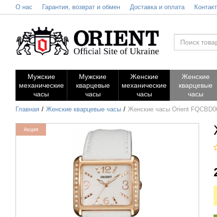
О нас
Гарантия, возврат и обмен
Доставка и оплата
Контак
Мужские
Мужские
Женские
Женские
механические
кварцевые
механические
кварцевые
часы
часы
часы
часы
Главная
Женские кварцевые часы
Женские часы Orient FQCBD
Акция