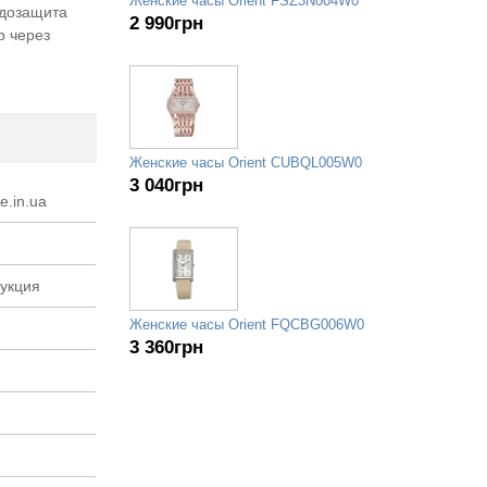
Женские часы Orient FSZ3N004W0
одозащита
2 990
грн
р через
Женские часы Orient CUBQL005W0
3 040
грн
e.in.ua
рукция
Женские часы Orient FQCBG006W0
3 360
грн