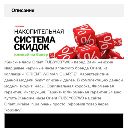
Описание
Женские часы Orient FUB8Y007W0 - перед Вами женские
кварцевые наручные часы японского бренда Orient, из
коллекции "ORIENT WOMAN QUARTZ". Характеристики
данной модели будут описаны далее. В комплектацию данной
модели входит: Часы, Оригинальная коробка, Фирменная
гарантия, Инструкция. Гарантия: Фирменная гарантия 24 мес..
Купить Женские часы Orient FUB8Y007W0 на сайте
OrientUkraine.in.ua очень просто, оформив товар через
"корзину".