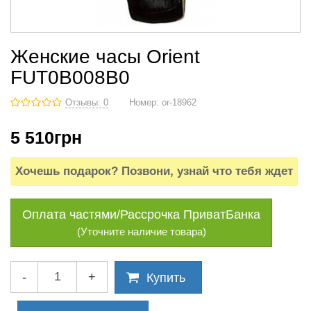
Женские часы Orient
FUT0B008B0
Отзывы: 0
Номер:
or-18962
5 510
грн
Хочешь подарок? Позвони, узнай что тебя ждет
Оплата частями/Рассрочка ПриватБанка
(Уточните наличие товара)
-
+
Купить