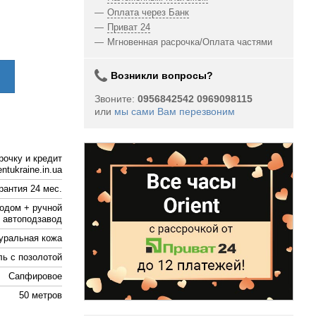
Оплата через Банк
Приват 24
Мгновенная расрочка/Оплата частями
Возникли вопросы?
Звоните:
0956842542 0969098115
или
мы сами Вам перезвоним
рочку и кредит
ntukraine.in.ua
рантия 24 мес.
одом + ручной
автоподзавод
уральная кожа
ль с позолотой
Сапфировое
50 метров