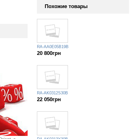
Похожие товары
RA-AA0E05B19B
20 800
грн
RA-AK0312S30B
22 050
грн
ient, c