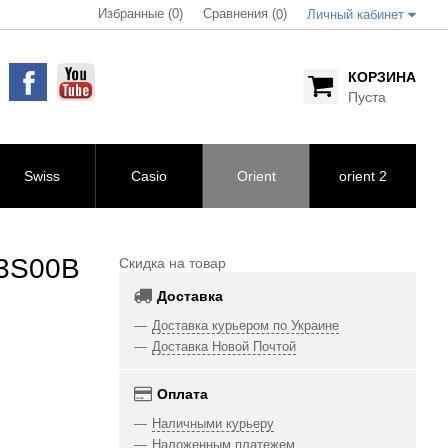
Избранные (0)
Сравнения (
)
0
Личный кабинет
КОРЗИНА
Пуста
Swiss
Casio
Orient
orient 2
3S00B
Скидка на товар
Доставка
Доставка курьером по Украине
Доставка Новой Почтой
Оплата
Наличными курьеру
Наложенным платежем