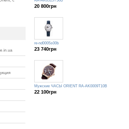
RA-AK0313Y30B
20 800
грн
re-nd0005s00b
23 740
грн
e.in.ua
рукция
Мужские ЧАСЫ ORIENT RA-AK0009T10B
22 100
грн