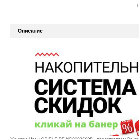
Описание
Женские Часы ORIENT RE-ND0003S00B - представляем Вашему