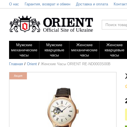
О нас
Гарантия, возврат и обмен
Доставка и оплата
Контак
Мужские
Мужские
Женские
Женские
механические
кварцевые
механические
кварцевые
часы
часы
часы
часы
Главная
Orient
Женские Часы ORIENT RE-ND0003S00B
Акция