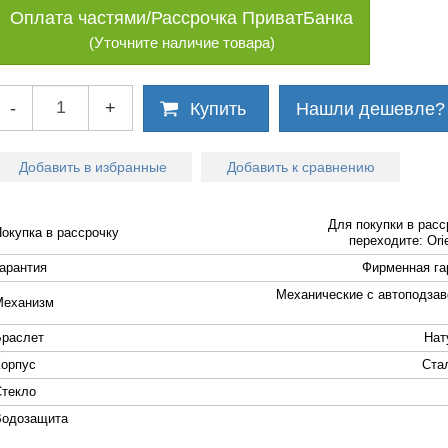
Оплата частями/Рассрочка ПриватБанка
(Уточните наличие товара)
-
+
Купить
Нашли дешевле?
Добавить в избранные
Добавить к сравнению
Для покупки в расс
Покупка в рассрочку
переходите: Orie
Гарантия
Фирменная га
Механические с автоподзав
Механизм
Браслет
Нат
Корпус
Cта
Стекло
Водозащита