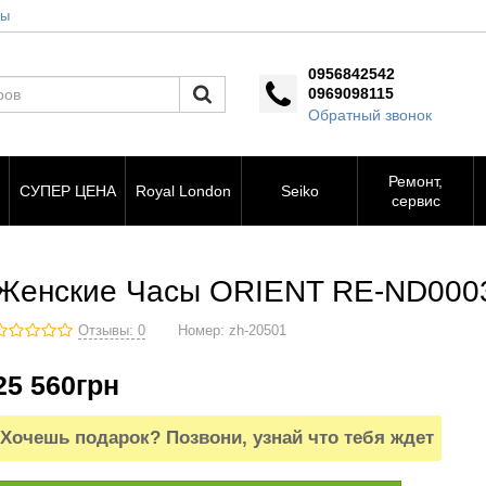
ты
0956842542
0969098115
Обратный звонок
Ремонт,
СУПЕР ЦЕНА
Royal London
Seiko
сервис
Женские Часы ORIENT RE-ND000
Отзывы: 0
Номер:
zh-20501
25 560
грн
Хочешь подарок? Позвони, узнай что тебя ждет