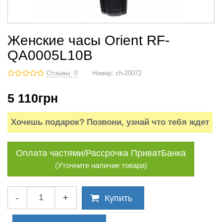
Женские часы Orient RF-
QA0005L10B
Отзывы: 0
Номер:
zh-20072
5 110
грн
Хочешь подарок? Позвони, узнай что тебя ждет
Оплата частями/Рассрочка ПриватБанка
(Уточните наличие товара)
-
+
Купить