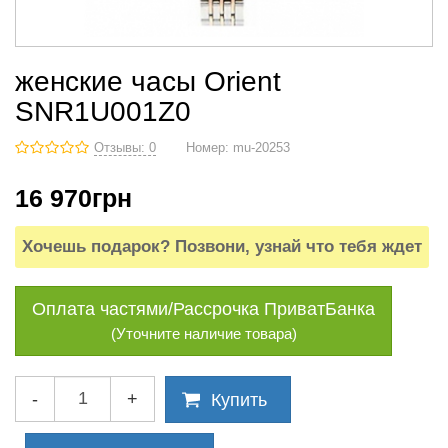
женские часы Orient
SNR1U001Z0
Отзывы: 0
Номер:
mu-20253
16 970
грн
Хочешь подарок? Позвони, узнай что тебя ждет
Оплата частями/Рассрочка ПриватБанка
(Уточните наличие товара)
-
+
Купить