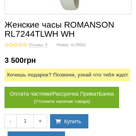
Женские часы ROMANSON
RL7244TLWH WH
Отзывы: 0
Номер:
ro-20641
3 500
грн
Хочешь подарок? Позвони, узнай что тебя ждет
Оплата частями/Рассрочка ПриватБанка
(Уточните наличие товара)
-
+
Купить