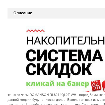
Описание
женские часы ROMANSON RL8214QL2T WH - перед Вами квар
данной модели будут описаны далее. Браслет в часах из матер
позолотой.Циферблат часов покрывает стекло: Сапфировое. 