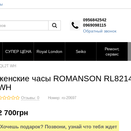
ты
0956842542
0969098115
Обратный звонок
Ремонт,
СУПЕР ЦЕНА
Royal London
Seiko
сервис
4QL2T WH
женские часы ROMANSON RL821
WH
Отзывы: 0
Номер:
ro-20697
2 700
грн
Хочешь подарок? Позвони, узнай что тебя ждет