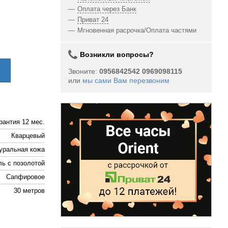
Оплата через Банк
Приват 24
Мгновенная расрочка/Оплата частями
Возникли вопросы?
Звоните:
0956842542 0969098115
или
мы сами Вам перезвоним
рантия 12 мес.
Кварцевый
уральная кожа
ль с позолотой
Сапфировое
30 метров