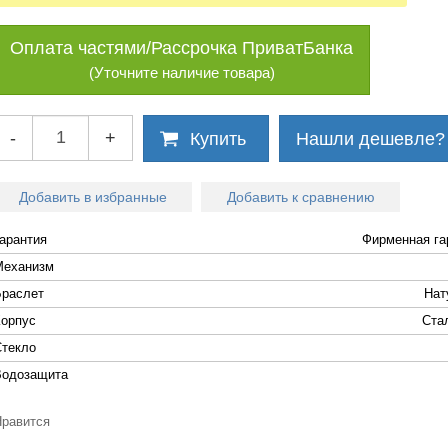
Оплата частями/Рассрочка ПриватБанка
(Уточните наличие товара)
-
+
Купить
Нашли дешевле?
Добавить в избранные
Добавить к сравнению
Гарантия
Фирменная га
Механизм
Браслет
Нат
Корпус
Cта
Стекло
Водозащита
Нравится