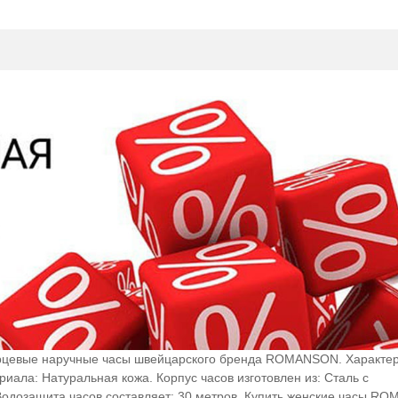
цевые наручные часы швейцарского бренда ROMANSON. Характер
иала: Натуральная кожа. Корпус часов изготовлен из: Cталь с
Водозащита часов составляет: 30 метров. Купить женские часы R