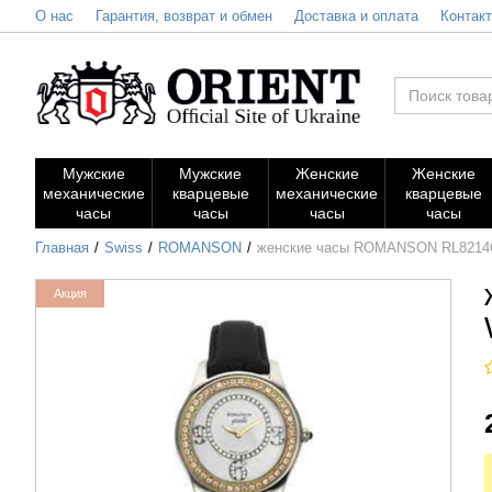
О нас
Гарантия, возврат и обмен
Доставка и оплата
Контак
Мужские
Мужские
Женские
Женские
механические
кварцевые
механические
кварцевые
часы
часы
часы
часы
Главная
Swiss
ROMANSON
женские часы ROMANSON RL821
Акция