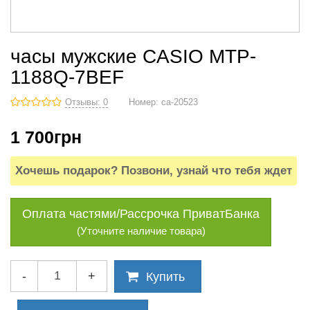
часы мужские CASIO MTP-
1188Q-7BEF
Отзывы: 0
Номер:
ca-20523
1 700
грн
Хочешь подарок? Позвони, узнай что тебя ждет
Оплата частями/Рассрочка ПриватБанка
(Уточните наличие товара)
-
+
Купить