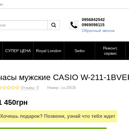
ты
0956842542
0969098115
Обратный звонок
Ремонт,
СУПЕР ЦЕНА
Royal London
Seiko
сервис
часы мужские CASIO W-211-1BVE
Отзывы: 0
Номер:
ca-20535
1 450
грн
Хочешь подарок? Позвони, узнай что тебя ждет