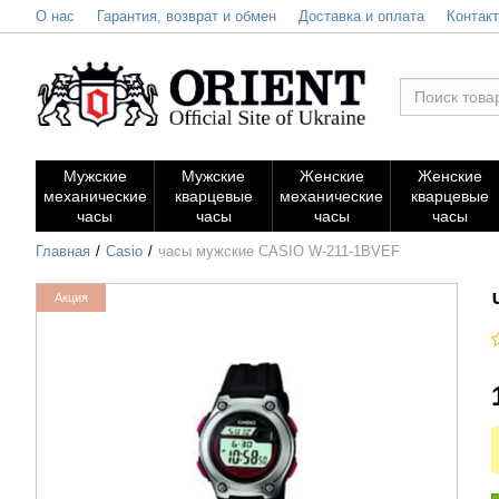
О нас
Гарантия, возврат и обмен
Доставка и оплата
Контак
Мужские
Мужские
Женские
Женские
механические
кварцевые
механические
кварцевые
часы
часы
часы
часы
Главная
Casio
часы мужские CASIO W-211-1BVEF
Акция