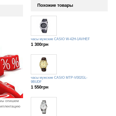
Похожие товары
часы мужские CASIO W-42H-1AVHEF
1 300
грн
часы мужские CASIO MTP-V002GL-
9BUDF
1 550
грн
 мы опишем
омплектацию