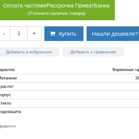
Оплата частями/Рассрочка ПриватБанка
(Уточните наличие товара)
-
+
Купить
Нашли дешевле?
Добавить в избранные
Добавить к сравнению
Гарантия
Фирменная га
Механизм
Э
Браслет
Корпус
Стекло
Водозащита
Нравится