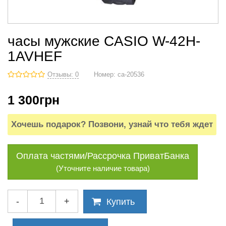
часы мужские CASIO W-42H-
1AVHEF
Отзывы: 0
Номер:
ca-20536
1 300
грн
Хочешь подарок? Позвони, узнай что тебя ждет
Оплата частями/Рассрочка ПриватБанка
(Уточните наличие товара)
-
+
Купить