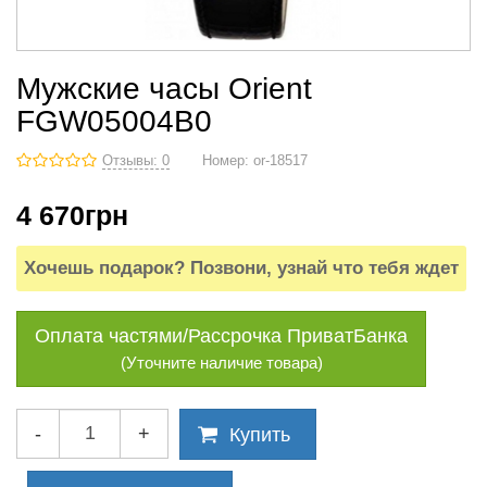
Мужские часы Orient
FGW05004B0
Отзывы: 0
Номер:
or-18517
4 670
грн
Хочешь подарок? Позвони, узнай что тебя ждет
Оплата частями/Рассрочка ПриватБанка
(Уточните наличие товара)
-
+
Купить