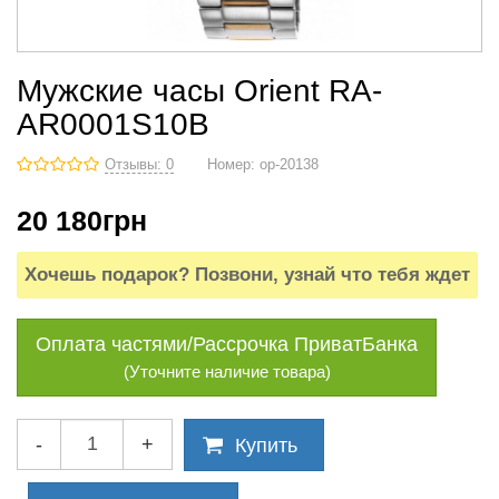
Мужские часы Orient RA-
AR0001S10B
Отзывы: 0
Номер:
op-20138
20 180
грн
Хочешь подарок? Позвони, узнай что тебя ждет
Оплата частями/Рассрочка ПриватБанка
(Уточните наличие товара)
-
+
Купить