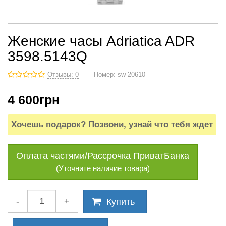
Женские часы Adriatica ADR
3598.5143Q
Отзывы: 0
Номер:
sw-20610
4 600
грн
Хочешь подарок? Позвони, узнай что тебя ждет
Оплата частями/Рассрочка ПриватБанка
(Уточните наличие товара)
-
+
Купить